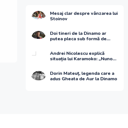
Mesaj clar despre vânzarea lui
Stoinov
Doi tineri de la Dinamo ar
putea pleca sub formă de
împrumut
Andrei Nicolescu explică
situația lui Karamoko: „Nuno
Campos își dorește mai mult
de la el”
Dorin Mateuț, legenda care a
adus Gheata de Aur la Dinamo