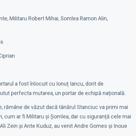
e, Militaru Robert Mihai, Somlea Ramon Alin,
ós
Ciprian
rul a fost înlocuit cu Ionuț Iancu, dorit de
utut perfecta mutarea, un portar de echipă națională.
e, rămâne de văzut dacă tânărul Stanciuc va primi mai
 cum ar fi Militaru și Șomlea, dar cu siguranță cele mai
 Ali Zein și Ante Kuduz, au venit Andre Gomes și Inoue