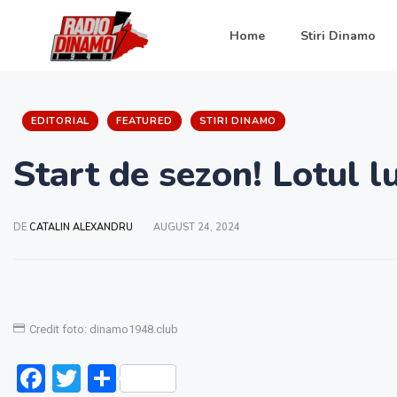
Home
Stiri Dinamo
EDITORIAL
FEATURED
STIRI DINAMO
Start de sezon! Lotul 
DE
CATALIN ALEXANDRU
AUGUST 24, 2024
Credit foto: dinamo1948.club
Facebook
Twitter
Partajează