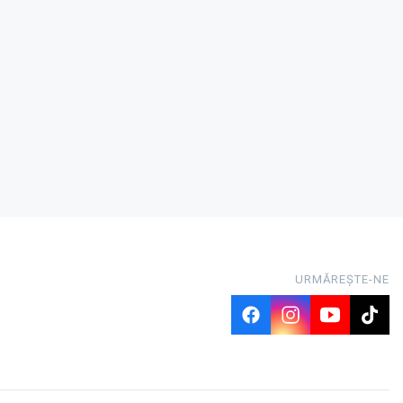
URMĂREȘTE-NE