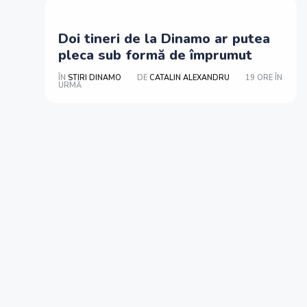
Doi tineri de la Dinamo ar putea
pleca sub formă de împrumut
ÎN
STIRI DINAMO
DE
CATALIN ALEXANDRU
19 ORE ÎN
URMĂ