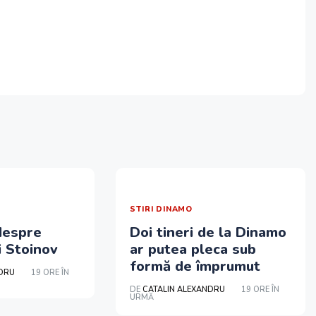
STIRI DINAMO
despre
Doi tineri de la Dinamo
i Stoinov
ar putea pleca sub
formă de împrumut
NDRU
19 ORE ÎN
DE
CATALIN ALEXANDRU
19 ORE ÎN
URMĂ