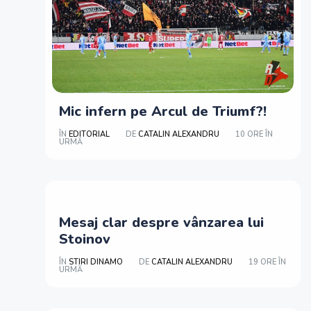
Mic infern pe Arcul de Triumf?!
ÎN
EDITORIAL
DE
CATALIN ALEXANDRU
10 ORE ÎN
URMĂ
Mesaj clar despre vânzarea lui
Stoinov
ÎN
STIRI DINAMO
DE
CATALIN ALEXANDRU
19 ORE ÎN
URMĂ