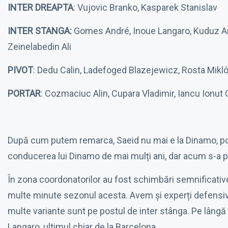
INTER DREAPTA
: Vujovic Branko, Kasparek Stanislav
INTER STANGA:
Gomes André, Inoue Langaro, Kuduz Ant
Zeinelabedin Ali
PIVOT
: Dedu Calin, Ladefoged Blazejewicz, Rosta Mikl
PORTAR
: Cozmaciuc Alin, Cupara Vladimir, Iancu Ionut 
După cum putem remarca, Saeid nu mai e la Dinamo, porta
conducerea lui Dinamo de mai mulți ani, dar acum s-a p
În zona coordonatorilor au fost schimbări semnificativ
multe minute sezonul acesta. Avem și experți defensivi,
multe variante sunt pe postul de inter stânga. Pe lângă
Langaro, ultimul chiar de la Barcelona.