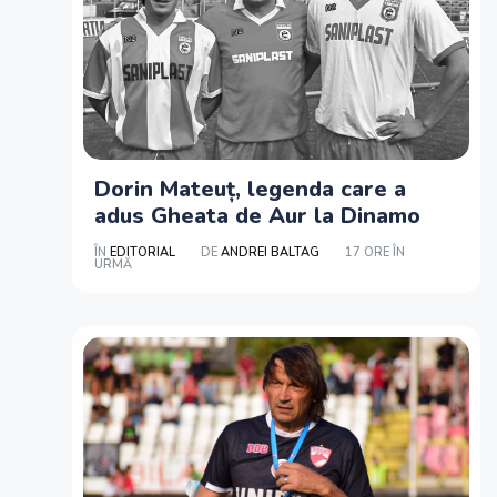
Dorin Mateuț, legenda care a
adus Gheata de Aur la Dinamo
ÎN
EDITORIAL
DE
ANDREI BALTAG
17 ORE ÎN
URMĂ