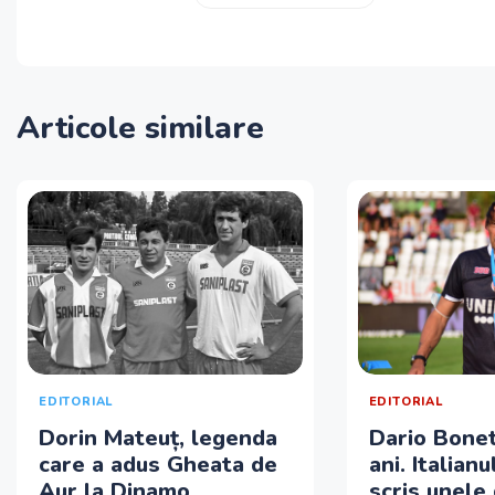
Articole similare
EDITORIAL
EDITORIAL
Dorin Mateuț, legenda
Dario Bonett
care a adus Gheata de
ani. Italianu
Aur la Dinamo
scris unele 