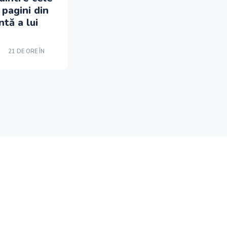
 pagini din
ntă a lui
21 DE ORE ÎN