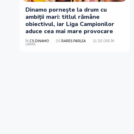
Dinamo pornește la drum cu
ambiții mari: titlul rămâne
obiectivul, iar Liga Campionilor
aduce cea mai mare provocare
ÎN
CS DINAMO
DE
RARES PARLEA
21 DE ORE ÎN
URMĂ