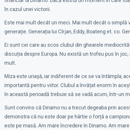
financiar la Dinamo. Dacă există un moment în care toat
în cazul unei victorii.
Este mai mult decât un meci. Mai mult decât o simplă vi
generație. Generația lui Cîrjan, Eddy, Boateng et. co. G
Ei sunt cei care au scos clubul din ghearele mediocrității
discuția despre Europa. Nu există un trofeu pus în joc
mult.
Miza este uriașă, iar indiferent de ce se va întâmpla, 
importantă pentru viitor. Clubul a învățat enorm în acești
în această perioadă trebuie să se vadă acum, într-un me
Sunt convins că Dinamo nu a trecut degeaba prin aces
demonstra că nu este doar pe hârtie o forță a campionat
este pe masă. Am mare încredere în Dinamo. Am mare încr