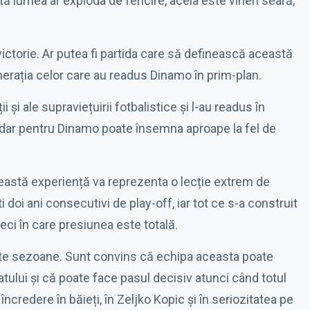
ă lumea ar exploda de fericire, acela este vineri seară,
ctorie. Ar putea fi partida care să definească această
enerația celor care au readus Dinamo în prim-plan.
 și ale supraviețuirii fotbalistice și l-au readus în
, dar pentru Dinamo poate însemna aproape la fel de
această experiență va reprezenta o lecție extrem de
 doi ani consecutivi de play-off, iar tot ce s-a construit
ci în care presiunea este totală.
te sezoane. Sunt convins că echipa aceasta poate
ului și că poate face pasul decisiv atunci când totul
edere în băieți, în Zeljko Kopic și în seriozitatea pe