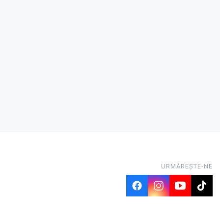
URMĂREȘTE-NE