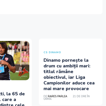
CS DINAMO
Dinamo pornește la
drum cu ambiții mari:
titlul rămâne
obiectivul, iar Liga
Campionilor aduce cea
mai mare provocare
i, la 65 de
DE
RARES PARLEA
21 DE ORE ÎN
l care a
URMĂ
dintre cele